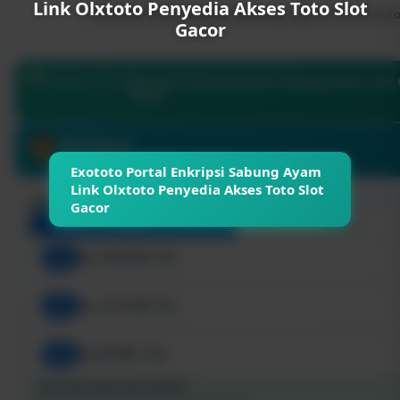
Link Olxtoto Penyedia Akses Toto Slot
Exototo Portal Enkripsi Sabung Ayam Link Olxtot
Gacor
Exototo Portal Enkripsi Sabung Ayam Link 
Gacor
Slot Gacor
Asuransi ADLD • Premi Mulai 100rb
Exototo Portal Enkripsi Sabung Ayam
Link Olxtoto Penyedia Akses Toto Slot
SIMULASI CICILAN
Gacor
BRI
Mandiri
3x
Rp 2.483.000 / bln
6x
Rp 1.241.500 / bln
12x
Rp 620.800 / bln
0% Cicilan khusus bank terpilih*