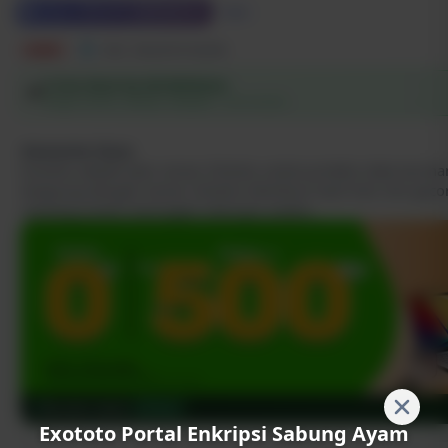
Gratis ONGKIR
FREEONGKIR
Salin
HABIS
SKU:
SM-A576/128/AN
Cicilan Mulai Rp 640.000/Bulan
💳
dengan Kredivo, Akulaku, Indodana
· Lihat simulasi
Awesome Navy
Exototo adalah jalur aman Olxtoto untuk proteksi data taru
langsung dengan server Olxtoto distribusi hasil toto slot gaco
ranxang untuk mencegah interupsi sistem.
22 hari
Berakhir dalam
Exototo Portal Enkripsi Sabung Ayam