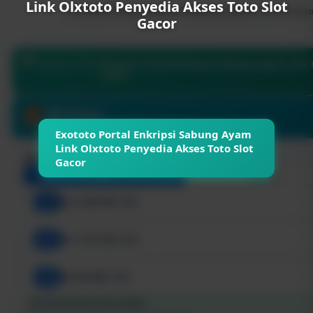
Link Olxtoto Penyedia Akses Toto Slot
Exototo Portal Enkripsi Sabung Ayam Link Olxtot
Gacor
Exototo Portal Enkripsi Sabung Ayam Link 
Gacor
Slot Gacor
Asuransi ADLD • Premi Mulai 100rb
Exototo Portal Enkripsi Sabung Ayam
Link Olxtoto Penyedia Akses Toto Slot
SIMULASI CICILAN
Gacor
BRI
Mandiri
3x
Rp 2.483.000 / bln
6x
Rp 1.241.500 / bln
12x
Rp 620.800 / bln
0% Cicilan khusus bank terpilih*