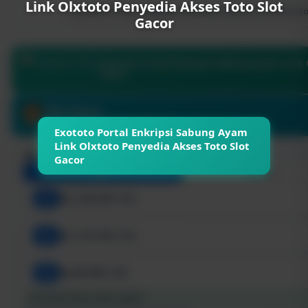
Link Olxtoto Penyedia Akses Toto Slot
Exototo Portal Enkripsi Sabung Ayam Link Olxtot
Gacor
Exototo Portal Enkripsi Sabung Ayam Link 
Gacor
Slot Gacor
Asuransi ADLD • Premi Mulai 100rb
Exototo Portal Enkripsi Sabung Ayam
Link Olxtoto Penyedia Akses Toto Slot
SIMULASI CICILAN
Gacor
BRI
Mandiri
3x
Rp 2.483.000 / bln
6x
Rp 1.241.500 / bln
12x
Rp 620.800 / bln
0% Cicilan khusus bank terpilih*